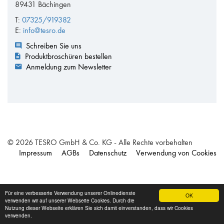
89431 Bächingen
T:
07325/919382
E:
info@tesro.de
Schreiben Sie uns
Produktbroschüren bestellen
Anmeldung zum Newsletter
© 2026 TESRO GmbH & Co. KG - Alle Rechte vorbehalten
Impressum
AGBs
Datenschutz
Verwendung von Cookies
Für eine verbesserte Verwendung unserer Onlinedienste
OK
verwenden wir auf unserer Webseite Cookies. Durch die
Nutzung dieser Webseite erklären Sie sich damit einverstanden, dass wir Cookies
verwenden.