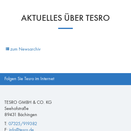
AKTUELLES ÜBER TESRO
zum Newsarchiv
Folgen Sie Tesro im Internet
TESRO GMBH & CO. KG
Seehofstraße
89431 Bächingen
T:
07325/919382
E:
info@tesro.de