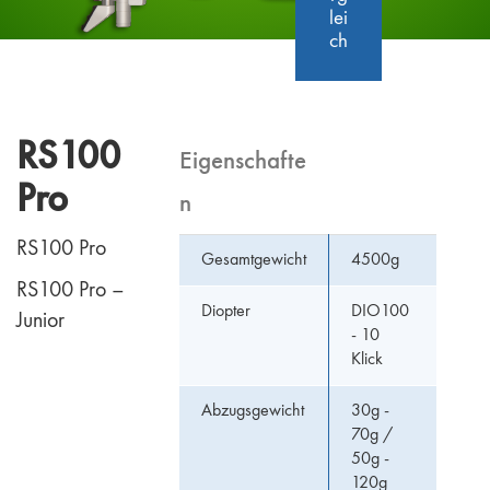
lei
ch
RS100
Eigenschafte
Pro
n
RS100 Pro
Gesamtgewicht
4500g
RS100 Pro –
Diopter
DIO100
Junior
- 10
Klick
Abzugsgewicht
30g -
70g /
50g -
120g