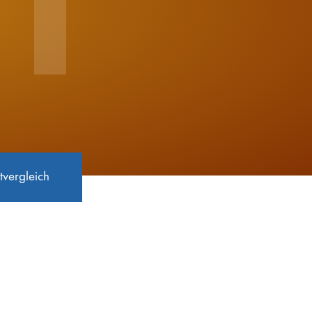
T
tvergleich