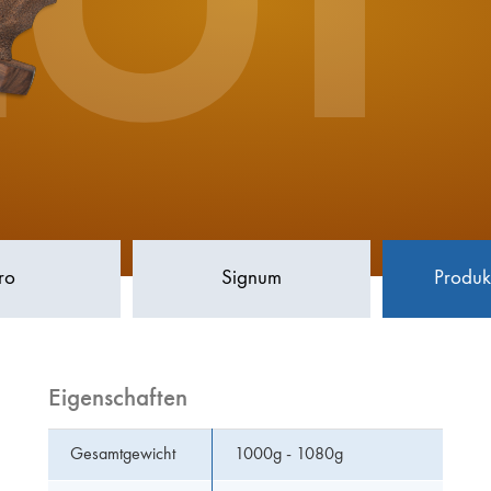
LUF
ro
Signum
Produk
Eigenschaften
Gesamtgewicht
1000g - 1080g