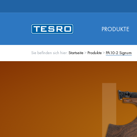
PRODUKTE
Sie befinden sich hier:
Startseite
>
Produkte
>
PA10-2 Signum