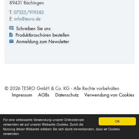
89431 Bächingen
T:
07325/919382
E:
info@tesro.de
Schreiben Sie uns
Produktbroschüren bestellen
Anmeldung zum Newsletter
© 2026 TESRO GmbH & Co. KG - Alle Rechte vorbehalten
Impressum
AGBs
Datenschutz
Verwendung von Cookies
Für eine verbesserte Verwendung unserer Onlinedienste
OK
verwenden wir auf unserer Webseite Cookies. Durch die
Nutzung dieser Webseite erklären Sie sich damit einverstanden, dass wir Cookies
verwenden.