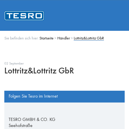
Sie befinden sich hier:
Startseite
>
Händler
>
Lottritz&Lottritz GbR
02 September
Lottritz&Lottritz GbR
Folgen Sie Tesro im Internet
TESRO GMBH & CO. KG
Seehofstraße