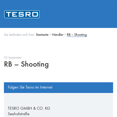
Sie befinden sich hier:
Startseite
>
Händler
>
RB – Shooting
02 September
RB – Shooting
Folgen Sie Tesro im Internet
TESRO GMBH & CO. KG
Seehofstraße