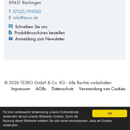
89431 Bächingen
T:
07325/919382
E:
info@tesro.de
Schreiben Sie uns
Produktbroschüren bestellen
Anmeldung zum Newsletter
© 2026 TESRO GmbH & Co. KG - Alle Rechte vorbehalten
Impressum
AGBs
Datenschutz
Verwendung von Cookies
Für eine verbesserte Verwendung unserer Onlinedienste
OK
verwenden wir auf unserer Webseite Cookies. Durch die
Nutzung dieser Webseite erklären Sie sich damit einverstanden, dass wir Cookies
verwenden.