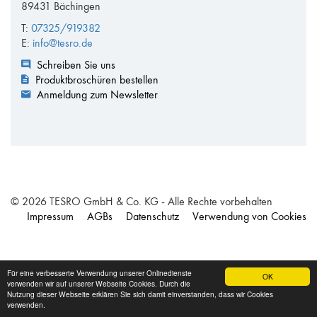
89431 Bächingen
T:
07325/919382
E:
info@tesro.de
Schreiben Sie uns
Produktbroschüren bestellen
Anmeldung zum Newsletter
© 2026 TESRO GmbH & Co. KG - Alle Rechte vorbehalten
Impressum
AGBs
Datenschutz
Verwendung von Cookies
Für eine verbesserte Verwendung unserer Onlinedienste
OK
verwenden wir auf unserer Webseite Cookies. Durch die
Nutzung dieser Webseite erklären Sie sich damit einverstanden, dass wir Cookies
verwenden.