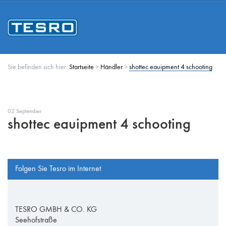
Sie befinden sich hier:
Startseite
>
Händler
>
shottec eauipment 4 schooting
02 September
shottec eauipment 4 schooting
Folgen Sie Tesro im Internet
TESRO GMBH & CO. KG
Seehofstraße