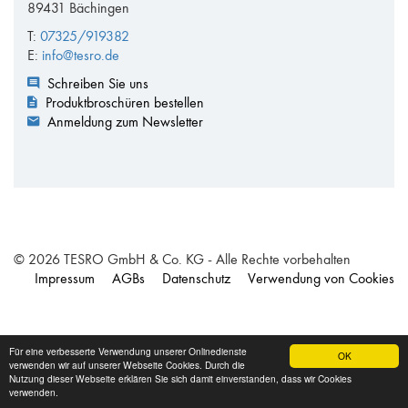
89431 Bächingen
T:
07325/919382
E:
info@tesro.de
Schreiben Sie uns
Produktbroschüren bestellen
Anmeldung zum Newsletter
© 2026 TESRO GmbH & Co. KG - Alle Rechte vorbehalten
Impressum
AGBs
Datenschutz
Verwendung von Cookies
Für eine verbesserte Verwendung unserer Onlinedienste
OK
verwenden wir auf unserer Webseite Cookies. Durch die
Nutzung dieser Webseite erklären Sie sich damit einverstanden, dass wir Cookies
verwenden.