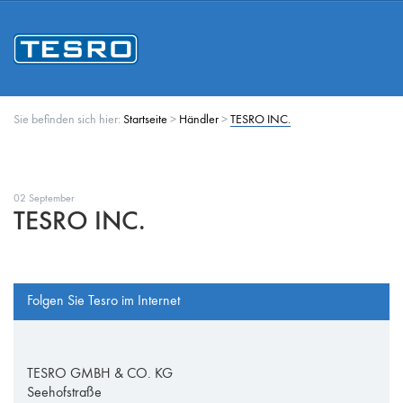
Sie befinden sich hier:
Startseite
>
Händler
>
TESRO INC.
02 September
TESRO INC.
Folgen Sie Tesro im Internet
TESRO GMBH & CO. KG
Seehofstraße