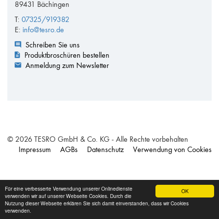
89431 Bächingen
T:
07325/919382
E:
info@tesro.de
Schreiben Sie uns
Produktbroschüren bestellen
Anmeldung zum Newsletter
© 2026 TESRO GmbH & Co. KG - Alle Rechte vorbehalten
Impressum
AGBs
Datenschutz
Verwendung von Cookies
Für eine verbesserte Verwendung unserer Onlinedienste
OK
verwenden wir auf unserer Webseite Cookies. Durch die
Nutzung dieser Webseite erklären Sie sich damit einverstanden, dass wir Cookies
verwenden.