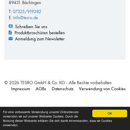
89431 Bächingen
T:
07325/919382
E:
info@tesro.de
Schreiben Sie uns
Produktbroschüren bestellen
Anmeldung zum Newsletter
© 2026 TESRO GmbH & Co. KG - Alle Rechte vorbehalten
Impressum
AGBs
Datenschutz
Verwendung von Cookies
Für eine verbesserte Verwendung unserer Onlinedienste
OK
verwenden wir auf unserer Webseite Cookies. Durch die
Nutzung dieser Webseite erklären Sie sich damit einverstanden, dass wir Cookies
verwenden.