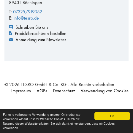
89431 Bächingen
T:
07325/919382
E:
info@tesro.de
Schreiben Sie uns
Produktbroschüren bestellen
Anmeldung zum Newsletter
© 2026 TESRO GmbH & Co. KG - Alle Rechte vorbehalten
Impressum
AGBs
Datenschutz
Verwendung von Cookies
Für eine verbesserte Verwendung unserer Onlinedienste
OK
verwenden wir auf unserer Webseite Cookies. Durch die
Nutzung dieser Webseite erklären Sie sich damit einverstanden, dass wir Cookies
verwenden.