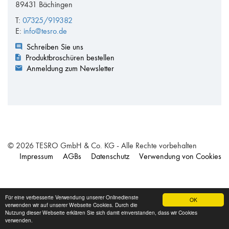
89431 Bächingen
T:
07325/919382
E:
info@tesro.de
Schreiben Sie uns
Produktbroschüren bestellen
Anmeldung zum Newsletter
© 2026 TESRO GmbH & Co. KG - Alle Rechte vorbehalten
Impressum
AGBs
Datenschutz
Verwendung von Cookies
Für eine verbesserte Verwendung unserer Onlinedienste
OK
verwenden wir auf unserer Webseite Cookies. Durch die
Nutzung dieser Webseite erklären Sie sich damit einverstanden, dass wir Cookies
verwenden.