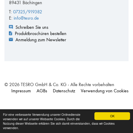
89431 Bächingen
T:
07325/919382
E:
info@tesro.de
Schreiben Sie uns
Produktbroschüren bestellen
Anmeldung zum Newsletter
© 2026 TESRO GmbH & Co. KG - Alle Rechte vorbehalten
Impressum
AGBs
Datenschutz
Verwendung von Cookies
Für eine verbesserte Verwendung unserer Onlinedienste
OK
verwenden wir auf unserer Webseite Cookies. Durch die
Nutzung dieser Webseite erklären Sie sich damit einverstanden, dass wir Cookies
verwenden.