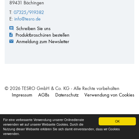
89431 Bächingen
T:
07325/919382
E:
info@tesro.de
Schreiben Sie uns
Produktbroschüren bestellen
Anmeldung zum Newsletter
© 2026 TESRO GmbH & Co. KG - Alle Rechte vorbehalten
Impressum
AGBs
Datenschutz
Verwendung von Cookies
Für eine verbesserte Verwendung unserer Onlinedienste
OK
verwenden wir auf unserer Webseite Cookies. Durch die
Nutzung dieser Webseite erklären Sie sich damit einverstanden, dass wir Cookies
verwenden.