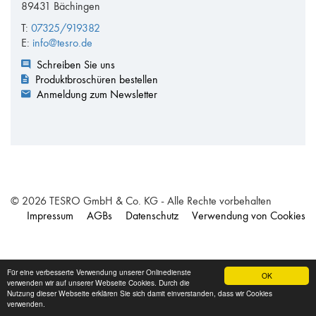
89431 Bächingen
T:
07325/919382
E:
info@tesro.de
Schreiben Sie uns
Produktbroschüren bestellen
Anmeldung zum Newsletter
© 2026 TESRO GmbH & Co. KG - Alle Rechte vorbehalten
Impressum
AGBs
Datenschutz
Verwendung von Cookies
Für eine verbesserte Verwendung unserer Onlinedienste
OK
verwenden wir auf unserer Webseite Cookies. Durch die
Nutzung dieser Webseite erklären Sie sich damit einverstanden, dass wir Cookies
verwenden.