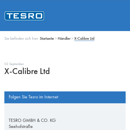
Sie befinden sich hier:
Startseite
>
Händler
>
X-Calibre Ltd
02 September
X-Calibre Ltd
Folgen Sie Tesro im Internet
TESRO GMBH & CO. KG
Seehofstraße