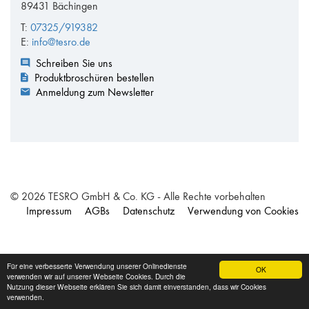
89431 Bächingen
T:
07325/919382
E:
info@tesro.de
Schreiben Sie uns
Produktbroschüren bestellen
Anmeldung zum Newsletter
© 2026 TESRO GmbH & Co. KG - Alle Rechte vorbehalten
Impressum
AGBs
Datenschutz
Verwendung von Cookies
Für eine verbesserte Verwendung unserer Onlinedienste
OK
verwenden wir auf unserer Webseite Cookies. Durch die
Nutzung dieser Webseite erklären Sie sich damit einverstanden, dass wir Cookies
verwenden.