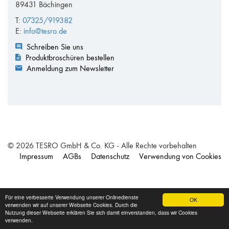
89431 Bächingen
T:
07325/919382
E:
info@tesro.de
Schreiben Sie uns
Produktbroschüren bestellen
Anmeldung zum Newsletter
© 2026 TESRO GmbH & Co. KG - Alle Rechte vorbehalten
Impressum
AGBs
Datenschutz
Verwendung von Cookies
Für eine verbesserte Verwendung unserer Onlinedienste
OK
verwenden wir auf unserer Webseite Cookies. Durch die
Nutzung dieser Webseite erklären Sie sich damit einverstanden, dass wir Cookies
verwenden.