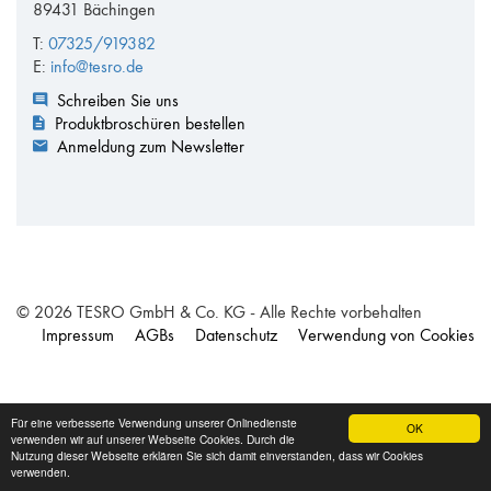
89431 Bächingen
T:
07325/919382
E:
info@tesro.de
Schreiben Sie uns
Produktbroschüren bestellen
Anmeldung zum Newsletter
© 2026 TESRO GmbH & Co. KG - Alle Rechte vorbehalten
Impressum
AGBs
Datenschutz
Verwendung von Cookies
Für eine verbesserte Verwendung unserer Onlinedienste
OK
verwenden wir auf unserer Webseite Cookies. Durch die
Nutzung dieser Webseite erklären Sie sich damit einverstanden, dass wir Cookies
verwenden.