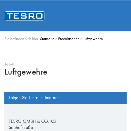
Sie befinden sich hier:
Startseite
>
Produktserien
>
Luftgewehre
16 Juli
Luftgewehre
Folgen Sie Tesro im Internet
TESRO GMBH & CO. KG
Seehofstraße