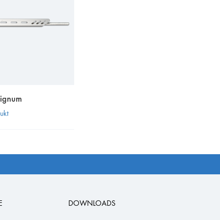
Signum
ukt
E
DOWNLOADS