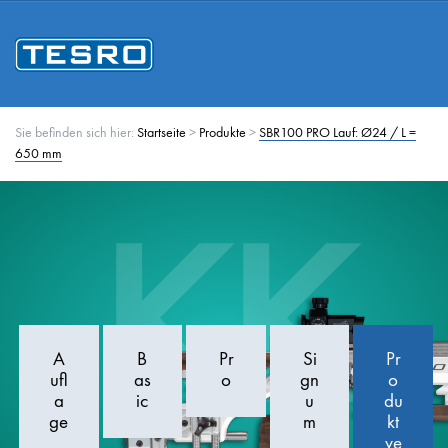
Sie befinden sich hier:
Startseite
>
Produkte
>
SBR100 PRO Lauf: Ø24 / L =
650 mm
KK
A
B
Pr
Si
Pr
ufl
as
o
gn
o
a
ic
u
du
ge
m
kt
ve