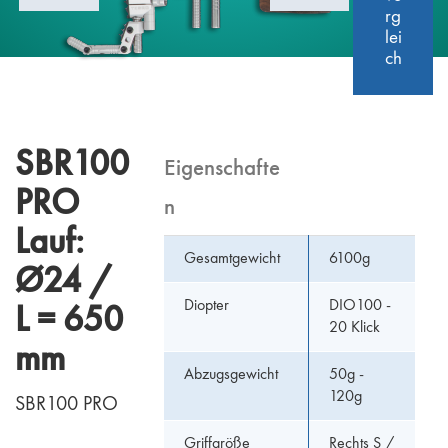
rg
lei
ch
SBR100
Eigenschafte
PRO
n
Lauf:
Gesamtgewicht
6100g
Ø24 /
Diopter
DIO100 -
L = 650
20 Klick
mm
Abzugsgewicht
50g -
120g
SBR100 PRO
Griffgröße
Rechts S /