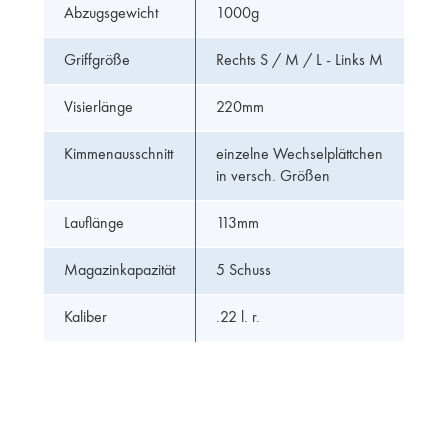
Abzugsgewicht
1000g
Griffgröße
Rechts S / M / L - Links M
Visierlänge
220mm
Kimmenausschnitt
einzelne Wechselplättchen
in versch. Größen
Lauflänge
113mm
Magazinkapazität
5 Schuss
Kaliber
.22 l. r.