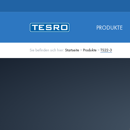
PRODUKTE
Sie befinden sich hier:
Startseite
>
Produkte
>
TS22-3