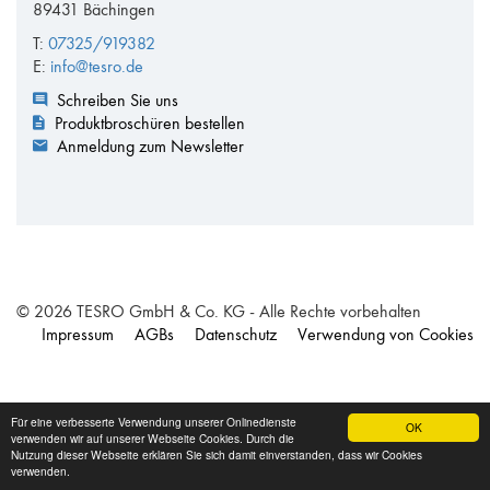
89431 Bächingen
T:
07325/919382
E:
info@tesro.de
Schreiben Sie uns
Produktbroschüren bestellen
Anmeldung zum Newsletter
© 2026 TESRO GmbH & Co. KG - Alle Rechte vorbehalten
Impressum
AGBs
Datenschutz
Verwendung von Cookies
Für eine verbesserte Verwendung unserer Onlinedienste
OK
verwenden wir auf unserer Webseite Cookies. Durch die
Nutzung dieser Webseite erklären Sie sich damit einverstanden, dass wir Cookies
verwenden.