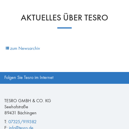
AKTUELLES ÜBER TESRO
zum Newsarchiv
Folgen Sie Tesro im Internet
TESRO GMBH & CO. KG
Seehofstraße
89431 Bächingen
T:
07325/919382
E:
info@tesro.de